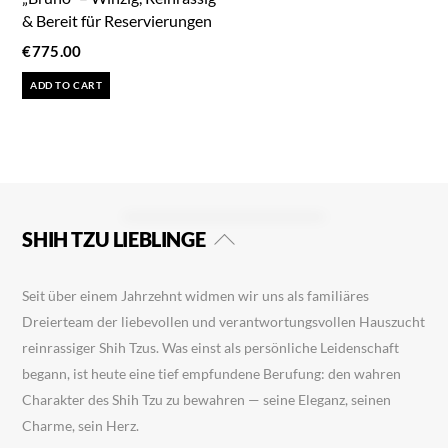
& Bereit für Reservierungen
€
775.00
ADD TO CART
Back
SHIH TZU LIEBLINGE
To
Top
Seit über einem Jahrzehnt widmen wir uns als familiäres
Dreierteam der liebevollen und verantwortungsvollen Hauszucht
reinrassiger Shih Tzus. Was einst als persönliche Leidenschaft
begann, ist heute eine tief empfundene Berufung: den wahren
Charakter des Shih Tzu zu bewahren — seine Eleganz, seinen
Charme, sein Herz.