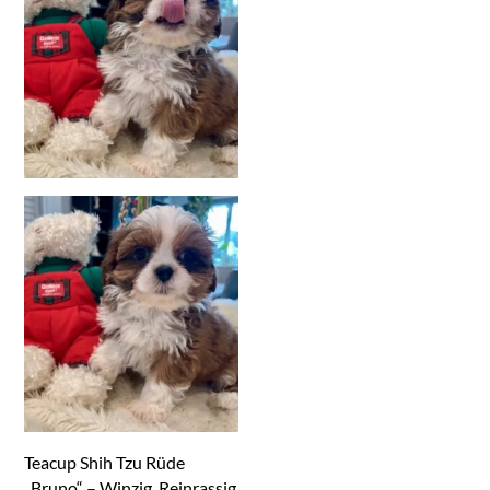
Teacup Shih Tzu Rüde
„Bruno“ – Winzig, Reinrassig